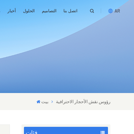
اتصل بنا
التصاميم
الحلول
أخبار
م
AR
English
русский
español
português
العربية
رؤوس نقش الأحجار الاحترافية
بيت
فئات