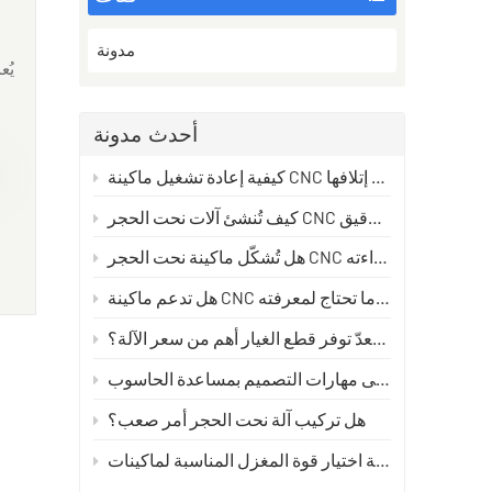
مدونة
يُع
ت
أحدث مدونة
أح
كيفية إعادة تشغيل ماكينة CNC للأحجار بعد توقف طويل دون إتلافها
ا
كيف تُنشئ آلات نحت الحجر CNC مسارات الأدوات: من التصميم إلى النحت الدقيق
ثل
هل تُشكّل ماكينة نحت الحجر CNC خطراً؟ دليل السلامة الحقيقي الذي يجب على كل مُشغّل قراءته
هل تدعم ماكينة CNC الحجرية لغتي؟ كل ما تحتاج لمعرفته
ا
لماذا يُعدّ توفر قطع الغيار أهم من سعر الآلة؟
لل
ت
هل تركيب آلة نحت الحجر أمر صعب؟
يار قوة المغزل المناسبة لماكينات CNC الحجرية
ا