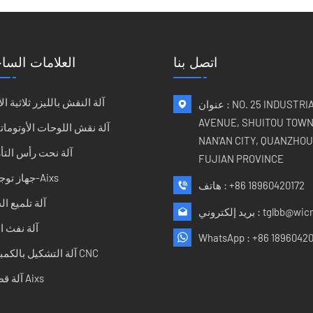
اتصل بنا
العلامات الساخ
آلة النقش بالليزر ثلاثية الأ
عنوان : NO. 25 INDUSTRIAL
AVENUE, SHUITOU TOWN
آلة نقش اللوحات الأوتوماتي
NAN'AN CITY, QUANZHOU 
آلة نحت رأس التأ
FUJIAN PROVINCE
جهاز توجيه 5-Aixs
+86 18960420172
هاتف :
آلة تلميع ا
tglbb@wic
بريد إلكتروني :
آلة نفث ا
WhatsApp :
+86 18960420
آلة التشكيل بالكمبيوتر CNC
آلة قطع 5 Aixs