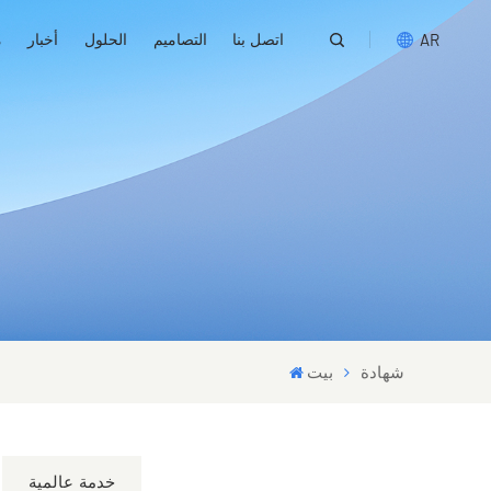
اتصل بنا
التصاميم
الحلول
أخبار
م
AR
English
русский
español
português
العربية
شهادة
بيت
خدمة عالمية