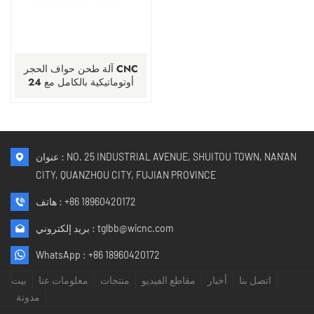
آلة طحن حواف الحجر CNC
أوتوماتيكية بالكامل مع 24
رأسًا
عنوان : NO. 25 INDUSTRIAL AVENUE, SHUITOU TOWN, NAN'AN
CITY, QUANZHOU CITY, FUJIAN PROVINCE
+86 18960420172
هاتف :
tglbb@wicnc.com
بريد إلكتروني :
WhatsApp :
+86 18960420172
اتصل بنا
أخبار
مقاطع الفيديو
منتجات
معلومات عنا
بيت
مدونة