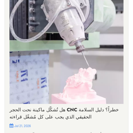
هل تُشكّل ماكينة نحت الحجر CNC خطراً؟ دليل السلامة
الحقيقي الذي يجب على كل مُشغّل قراءته
Jul 21, 2026