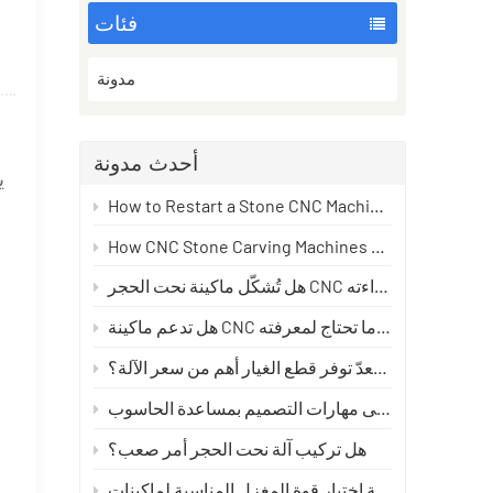
فئات
مدونة
أحدث مدونة
ي
How to Restart a Stone CNC Machine After Long-Term Downtime Without Damaging It
How CNC Stone Carving Machines Create Toolpaths: From Design to Precision Carving
هل تُشكّل ماكينة نحت الحجر CNC خطراً؟ دليل السلامة الحقيقي الذي يجب على كل مُشغّل قراءته
هل تدعم ماكينة CNC الحجرية لغتي؟ كل ما تحتاج لمعرفته
لماذا يُعدّ توفر قطع الغيار أهم من سعر الآلة؟
هل تركيب آلة نحت الحجر أمر صعب؟
يار قوة المغزل المناسبة لماكينات CNC الحجرية