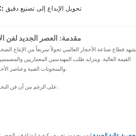
فن الحجر المخصص باستخدام آلات CNC: تحويل الإبداع إلى تصنيع دقيق
مقدمة: العصر الجديد لفن ا
شهد قطاع صناعة الأحجار العالمي تحولاً سريعاً من الإنتاج ا
القيمة العالية. ويتزايد طلب المهندسين المعماريين والمصمم
والمنحوتات الفنية وعناصر الأحجار الشخصية بدلاً من الألواح أو البلاطات القياسية.
على الرغم من أن فن النحت اليدوي التقليدي فني، إلا أنه يواجه قيودًا واضحة:
ماكينات CNC حجرية عالية الجودة
إنهم يعيدون تعريف كيفية إنشاء فن الحجر