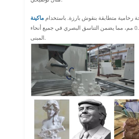
ماكينة CNC عالية الدقة خماسية المحاور
، ويمكن إعادة إنتاج كل لوحة بدقة تكرار ±0.02 مم، مما يضمن التناسق البصري في جميع أنحاء
المبنى.