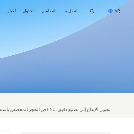
اتصل بنا
التصاميم
الحلول
أخبار
م
AR
English
русский
español
português
العربية
فن الحجر المخصص باستخدام آلات CNC: تحويل الإبداع إلى تصنيع دقيق