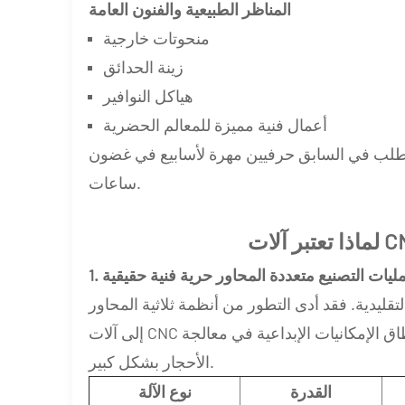
المناظر الطبيعية والفنون العامة
منحوتات خارجية
زينة الحدائق
هياكل النوافير
أعمال فنية مميزة للمعالم الحضرية
 تتطلب في السابق حرفيين مهرة لأسابيع في غضون
ساعات.
 عمليات التصنيع متعددة المحاور حرية فنية حقيقية
تقليدية. فقد أدى التطور من أنظمة ثلاثية المحاور
إلى آلات CNC خماسية المحاور وأذرع روبوتية سباعية المحاور إلى توسيع نطاق الإمكانيات الإبداعية في معالجة
الأحجار بشكل كبير.
القدرة
نوع الآلة