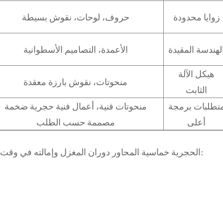
زوايا محدودة
حروف، لوحات، نقوش بسيطة
لهندسة المقيدة
الأعمدة، التصاميم الأسطوانية
هيكل الآلة
منحوتات، نقوش بارزة معقدة
الثابت
تطلبات برمجة
منحوتات فنية، أعمال فنية حجرية ضخمة
أعلى
مصممة حسب الطلب
تتيح آلة CNC الحجرية خماسية المحاور دوران المغزل وإمالته في وقت واحد، مما يجعل من الممكن تشكيل: