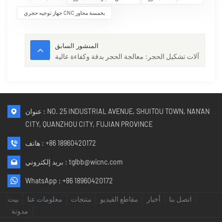
جهاز توجيه حجري CNC بخمسة محاور
المنشور السابق
آلات تشكيل الحجر: معالجة الحجر بدقة وكفاءة عالية
عنوان : NO. 25 INDUSTRIAL AVENUE, SHUITOU TOWN, NAN'AN
CITY, QUANZHOU CITY, FUJIAN PROVINCE
+86 18960420172
هاتف :
tglbb@wicnc.com
بريد إلكتروني :
WhatsApp :
+86 18960420172
اتصل بنا
أخبار
مقاطع الفيديو
منتجات
معلومات عنا
بيت
مدونة