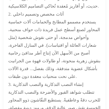
حديث، أو أفاريز مُعقدة تُحاكي التصاميم الكلاسيكية.
2. أثاث مخصص وتصميم داخلي
يستخدم مصممو المطابخ والحمامات آلات خماسية
المحاور لصنع أسطح عمل فريدة ذات حواف منحنية،
وأحواض مدمجة، أو حتى نقوش شخصية (مثل
شعارات العائلة أو اقتباسات). في المنازل الفاخرة،
أصبح من الأسهل الآن إنتاج أطر مدافئ رخامية
بنقوش زهرية منحوتة، أو طاولات قهوة من الجرانيت
بأشكال عضوية متدفقة، وذلك بفضل...
قدرة الآلات
على نحت منحنيات معقدة دون طبقات.
3. إنشاء النصب التذكارية والنصب التذكارية
تتطلب شواهد القبور والأضرحة والنصب التذكارية
للحرب دقةً وعاطفيةً. يستطيع النقّاشون ذوو المحاور
الخمسة نقش صور عالية الدقة، ورموز دينية مفصلة،