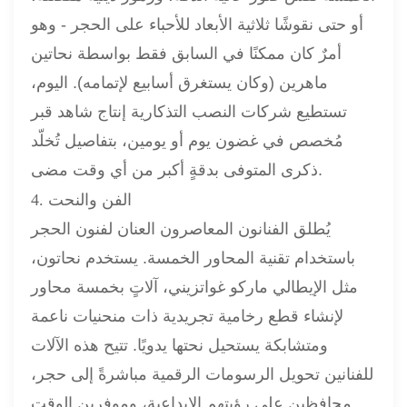
​​أو حتى نقوشًا ثلاثية الأبعاد للأحباء على الحجر - وهو
أمرٌ كان ممكنًا في السابق فقط بواسطة نحاتين
ماهرين (وكان يستغرق أسابيع لإتمامه). اليوم،
تستطيع شركات النصب التذكارية إنتاج شاهد قبر
مُخصص في غضون يوم أو يومين، بتفاصيل تُخلّد
ذكرى المتوفى بدقةٍ أكبر من أي وقت مضى.
4. الفن والنحت
يُطلق الفنانون المعاصرون العنان لفنون الحجر
باستخدام تقنية المحاور الخمسة. يستخدم نحاتون،
مثل الإيطالي ماركو غواتزيني، آلاتٍ بخمسة محاور
لإنشاء قطع رخامية تجريدية ذات منحنيات ناعمة
ومتشابكة يستحيل نحتها يدويًا. تتيح هذه الآلات
للفنانين تحويل الرسومات الرقمية مباشرةً إلى حجر،
محافظين على رؤيتهم الإبداعية، وموفرين الوقت