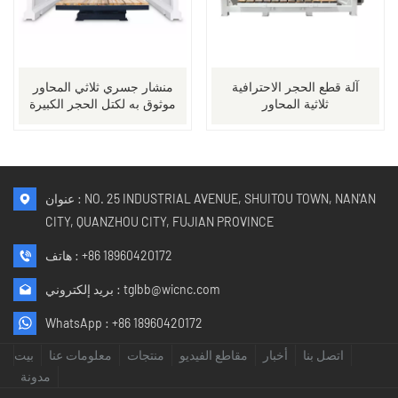
آلة قطع الحجر الاحترافية
منشار جسري ثلاثي المحاور
ثلاثية المحاور
موثوق به لكتل ​​الحجر الكبيرة
عنوان : NO. 25 INDUSTRIAL AVENUE, SHUITOU TOWN, NAN'AN
CITY, QUANZHOU CITY, FUJIAN PROVINCE
+86 18960420172
هاتف :
tglbb@wicnc.com
بريد إلكتروني :
WhatsApp :
+86 18960420172
اتصل بنا
أخبار
مقاطع الفيديو
منتجات
معلومات عنا
بيت
مدونة