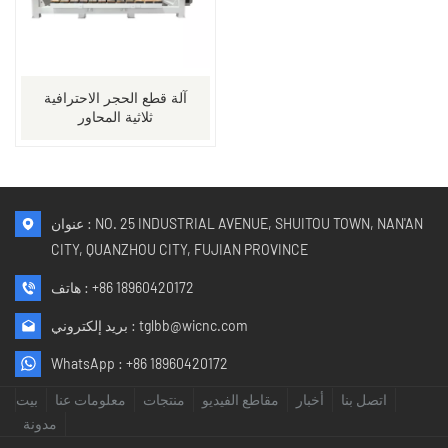
آلة قطع الحجر الاحترافية
ثلاثية المحاور
عنوان : NO. 25 INDUSTRIAL AVENUE, SHUITOU TOWN, NAN'AN
CITY, QUANZHOU CITY, FUJIAN PROVINCE
+86 18960420172
هاتف :
tglbb@wicnc.com
بريد إلكتروني :
WhatsApp :
+86 18960420172
اتصل بنا
أخبار
مقاطع الفيديو
منتجات
معلومات عنا
بيت
مدونة