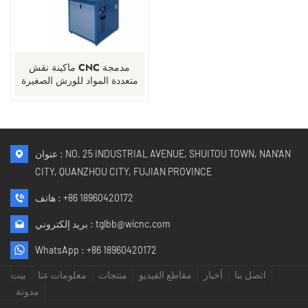
ماكينة نقش CNC مدمجة
متعددة المواد للورش الصغيرة
عنوان : NO. 25 INDUSTRIAL AVENUE, SHUITOU TOWN, NAN'AN
CITY, QUANZHOU CITY, FUJIAN PROVINCE
+86 18960420172
هاتف :
tglbb@wicnc.com
بريد إلكتروني :
WhatsApp :
+86 18960420172
اتصل بنا
أخبار
مقاطع الفيديو
منتجات
معلومات عنا
بيت
مدونة