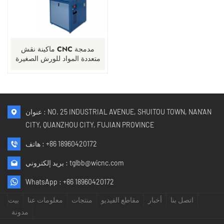
ماكينة نقش CNC مدمجة
متعددة المواد للورش الصغيرة
عنوان : NO. 25 INDUSTRIAL AVENUE, SHUITOU TOWN, NAN'AN
CITY, QUANZHOU CITY, FUJIAN PROVINCE
+86 18960420172
هاتف :
tglbb@wicnc.com
بريد إلكتروني :
WhatsApp :
+86 18960420172
اتصل بنا
أخبار
مقاطع الفيديو
منتجات
معلومات عنا
بيت
مدونة