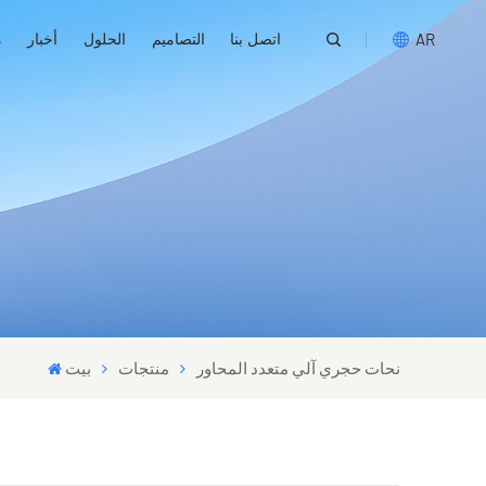
اتصل بنا
التصاميم
الحلول
أخبار
م
AR
English
русский
español
português
العربية
نحات حجري آلي متعدد المحاور
منتجات
بيت