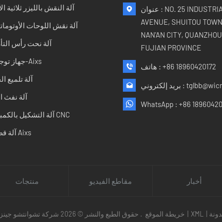
آلة النقش بالليزر ثلاثية الأ
عنوان : NO. 25 INDUSTRIAL
AVENUE, SHUITOU TOWN
آلة نقش اللوحات الأوتوماتي
NAN'AN CITY, QUANZHOU 
آلة نحت رأس التأ
FUJIAN PROVINCE
جهاز توجيه 5-Aixs
+86 18960420172
هاتف :
آلة تلميع ا
tglbb@wic
بريد إلكتروني :
آلة نفث ا
WhatsApp :
+86 18960420
آلة التشكيل بالكمبيوتر CNC
آلة قطع 5 Aixs
أخبار
مقاطع الفيديو
منتجات
ونة
|
XML
|
خريطة الموقع
حقوق الطبع والنشر © 2026 شركة تشوانتشو جينزوان للتكنولوجيا المحدودة. جميع الحقوق محفوظة .