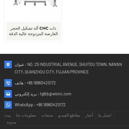
آلة تشكيل الحجر CNC ذات
العارضة المزدوجة عالية الدقة
من نوع الجسر
عنوان : NO. 25 INDUSTRIAL AVENUE, SHUITOU TOWN, NAN'AN
CITY, QUANZHOU CITY, FUJIAN PROVINCE
+86 18960420172
هاتف :
tglbb@wicnc.com
بريد إلكتروني :
WhatsApp :
+86 18960420172
اتصل بنا
أخبار
مقاطع الفيديو
منتجات
معلومات عنا
بيت
مدونة