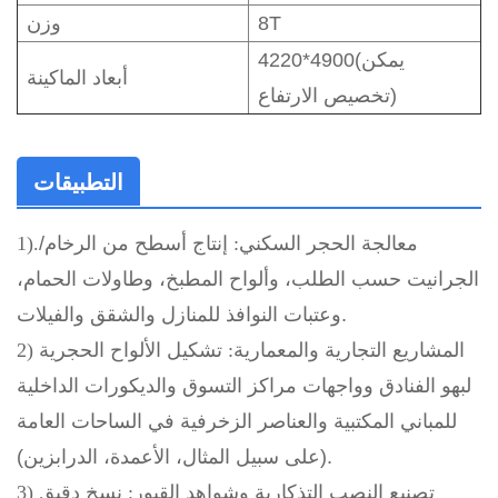
8T
وزن
4220*4900(يمكن
أبعاد الماكينة
تخصيص الارتفاع)
التطبيقات
1).معالجة الحجر السكني:
إنتاج أسطح من الرخام/
الجرانيت حسب الطلب، وألواح المطبخ، وطاولات الحمام،
وعتبات النوافذ للمنازل والشقق والفيلات.
2) المشاريع التجارية والمعمارية:
تشكيل الألواح الحجرية
لبهو الفنادق وواجهات مراكز التسوق والديكورات الداخلية
للمباني المكتبية والعناصر الزخرفية في الساحات العامة
(على سبيل المثال، الأعمدة، الدرابزين).​
3) تصنيع النصب التذكارية وشواهد القبور:
نسخ دقيق