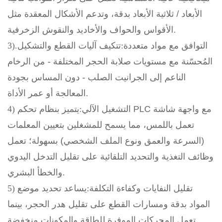
الأبعاد / ثلاثية الأبعاد بدقة، وتدعم الأشكال المعقدة مثل
الأقواس والحواف والأخاديد والنقوش الزخرفية.
3).التوافق مع مواد متعددة:
تتكيف آليات القطع والتشكيل
المُحسّنة مع مستويات صلابة الحجر المختلفة - من الرخام
الناعم إلى الجرانيت الصلب - دون المساس بجودة
المعالجة أو عمر الأداة.
4) التشغيل الآلي:
يتميز بنظام تحكم PLC مع واجهة شاشة
تعمل باللمس، مما يسمح للمشغلين بتعيين المعلمات
(السرعة والعمق ونوع الملف الشخصي) بسهولة؛ تعمل
وظائف التغذية والتحديد التلقائية على تقليل التدخل اليدوي
والخطأ البشري.
5) تقليل النفايات وكفاءة التكلفة:
يساعد تحديد موضع
المواد بدقة ومسارات القطع على تقليل هدر الحجر، بينما
تعمل المحركات الموفرة للطاقة والمكونات منخفضة