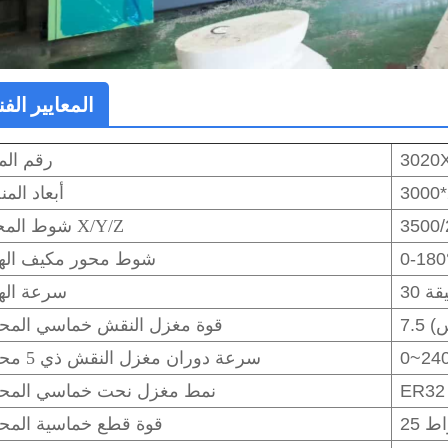
المعايير الفن
3020
رقم الم
أبعاد الم
شوط المحور X/Y/Z
0-180
شوط محور مكيف الهو
يقة
سرعة الهو
س)
قوة مغزل النقش خماسي المحا
سرعة دوران مغزل النقش ذي 5 محاور
ER32
نمط مغزل نحت خماسي المحا
واط
قوة قطع خماسية المحا