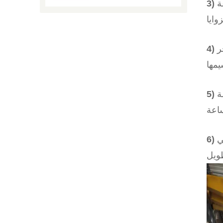
م، بسرعة
جر
فظ الآلة
،