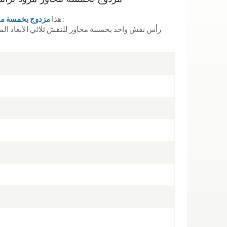
يدمج وحدتي معالجة مستقلتين:
هذا
مركز تصنيع CNC مزدوج بخمس
رأس نقش واحد بخمسة محاور للنقش ثلاثي الأبعاد ال