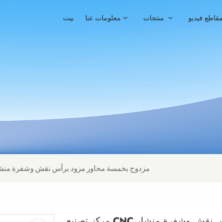
قاطع فيديو
منتجات
معلومات عنا
بيت
مركز تصنيع CNC مزدوج بخمسة محاور مزود برأس نقش وشفرة من
زود برأس نقش وشفرة منشار