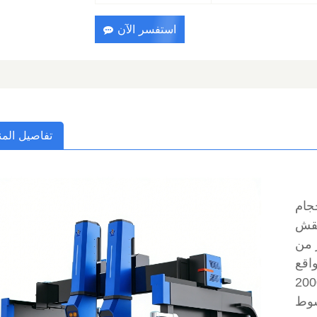
استفسر الآن
تفاصيل المن
حجام
لنقش
 من
 العمل التي يبلغ حجمها 3000 × 2000
3500/2000/16 مم،