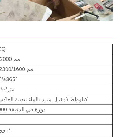
XQ
3000*2000 مم
3500/2300/1600 مم
°/±365°
30 متر/دق
7.5 كيلوواط (مغزل مبرد بالماء بتقنية العاك
0~24000 دورة في الدقيقة
25 كيلو