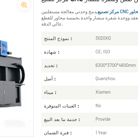
ة محاور
معقد ووحدة شفرة منشار واحدة بخمسة محاور للقطع
عالي الدقة.
نموذج المنتج :
3020XQ
شهادة :
CE, ISO
تحديد :
6300*3700*4800mm
أصل :
Quanzhou
ميناء :
Xiamen
العينات المتوفرة :
No
خدمة ما بعد البيع :
Provide
فترة الضمان :
1 Year