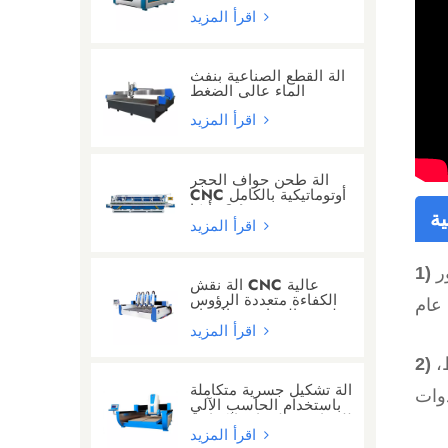
الحروف
اقرأ المزيد
آلة القطع الصناعية بنفث
الماء عالي الضغط
اقرأ المزيد
آلة طحن حواف الحجر
CNC أوتوماتيكية بالكامل
مع 24 رأسًا
ة
اقرأ المزيد
ر
آلة نقش CNC عالية
الكفاءة متعددة الرؤوس
لنحت الجرانيت والرخام
اقرأ المزيد
كيلو واط،
آلة تشكيل جسرية متكاملة
باستخدام الحاسب الآلي
للجرانيت/الرخام/الكوارتز
اقرأ المزيد