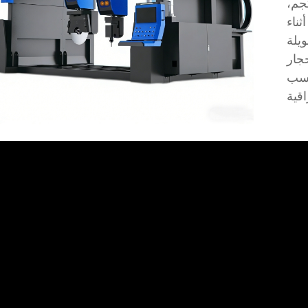
لصلب الذي يبلغ وزنه 9000 كجم،
0 مم حتى أثناء
جار
حسب