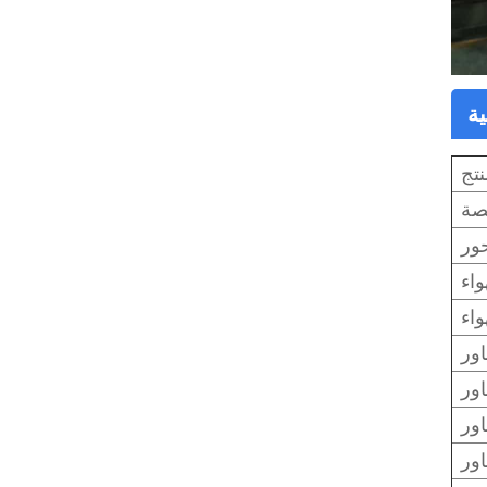
ية
نتج
نصة
اء
اء
ور
ور
ور