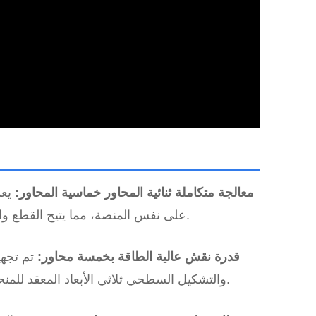
1) معالجة متكاملة ثنائية المحاور خماسية المحاور:
يع
على نفس المنصة، مما يتيح القطع والنحت دون إعادة التموضع الثانوي وتحسين دقة التشغيل بشكل عام.
2) قدرة نقش عالية الطاقة بخمسة محاور:
يدعم أدوات ER32 والتشكيل السطحي ثلاثي الأبعاد المعقد للمنحوتات والنقوش البارزة ونقش التجاويف العميقة.