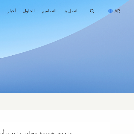
اتصل بنا
التصاميم
الحلول
أخبار
م
AR
English
русский
español
português
العربية
مركز تصنيع CNC مزدوج بخمسة محاور م