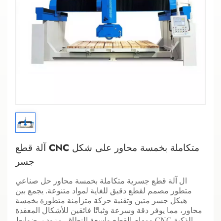
آلة قطع CNC متكاملة بخمسة محاور على شكل
جسر
ال
آلة قطع جسرية متكاملة بخمسة محاور
حل صناعي
متطور مصمم لقطع دقيق للغاية لمواد متنوعة. يجمع بين
هيكل جسر متين وتقنية حركة متزامنة متطورة بخمسة
محاور، مما يوفر دقة وسرعة وثباتًا فائقين للأشكال المعقدة
ضوابط CNC الذكية
ومهام القطع واسعة النطاق. مزود بـ