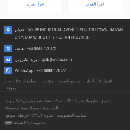
مصمم لقطع دقيق للغاية لمواد
والنحت الفني! 5 محاور يتيح
اقرأ المزيد
اقرأ المزيد
متنوعة. يجمع بين هيكل جسر متين
النظام إمكانية التصنيع في مكان
وتقنية حركة متزامنة متطورة
واحد، وتحويل مفاهيمك إلى حقيقة
بخمسة محاور، مما يوفر دقة
مع كفاءة ودقة عالية، مما يعزز
وسرعة وثباتًا فائقين للأشكال
الإنتاجية وهامش الربح بشكل
المعقدة ومهام القطع واسعة
كبير.
عنوان : NO. 25 INDUSTRIAL AVENUE, SHUITOU TOWN, NAN'AN
النطاق. مزود بـ ضوابط CNC
الذكية ومكوناتها المتينة، مما
CITY, QUANZHOU CITY, FUJIAN PROVINCE
يجعلها خيارًا موثوقًا به للمصانع
ومصانع المعالجة وورش التصنيع
+86 18960420172
هاتف :
على مستوى العالم.
tglbb@wicnc.com
بريد إلكتروني :
WhatsApp :
+86 18960420172
اتصل بنا
أخبار
مقاطع الفيديو
منتجات
معلومات عنا
بيت
مدونة
حقوق الطبع والنشر © 2026 شركة تشوانتشو جينزوان للتكنولوجيا
المحدودة. جميع الحقوق محفوظة .
سياسة الخصوصية
|
مدونة
|
XML
|
خريطة الموقع
شبكة IPv6 مدعومة