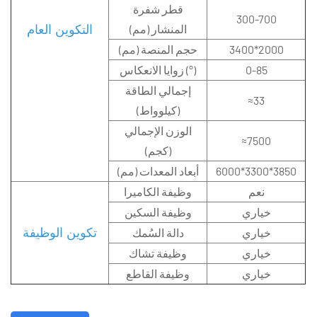
قطر شفرة
300-700
المنشار (مم)
التكوين العام
3400*2000
حجم المنصة (مم)
0-85
زوايا الانعكاس (°)
إجمالي الطاقة
≈33
(كيلوواط)
الوزن الإجمالي
≈7500
(كجم)
6000*3300*3850
أبعاد المعدات (مم)
نعم
وظيفة الكاميرا
خياري
وظيفة السكين
خياري
دالة السُمك
تكوين الوظيفة
خياري
وظيفة تشاك
خياري
وظيفة القاطع