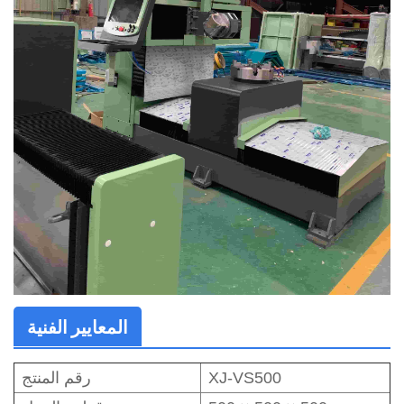
المعايير الفنية
XJ-VS500
رقم المنتج