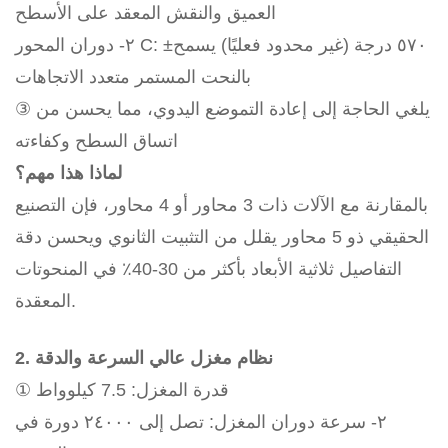
العميق والنقش المعقد على الأسطح
٢- دوران المحور C: ±٥٧٠ درجة (غير محدود فعليًا) يسمح
بالنحت المستمر متعدد الاتجاهات
③ يلغي الحاجة إلى إعادة التموضع اليدوي، مما يحسن من
اتساق السطح وكفاءته
لماذا هذا مهم؟
بالمقارنة مع الآلات ذات 3 محاور أو 4 محاور، فإن التصنيع
الحقيقي ذو 5 محاور يقلل من التثبيت الثانوي ويحسن دقة
التفاصيل ثلاثية الأبعاد بأكثر من 30-40٪ في المنحوتات
المعقدة.
2. نظام مغزل عالي السرعة والدقة
① قدرة المغزل: 7.5 كيلوواط
٢- سرعة دوران المغزل: تصل إلى ٢٤٠٠٠ دورة في