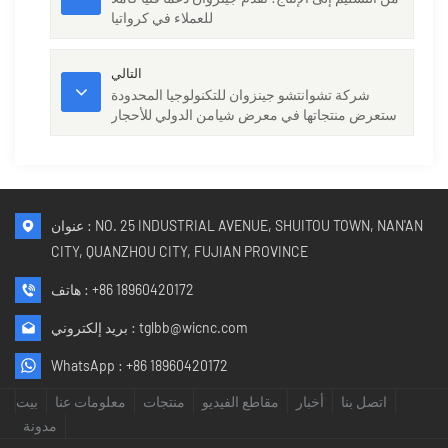
للعملاء في كرواتيا
التالي
شركة تشوانتشو جينزوان للتكنولوجيا المحدودة
ستعرض منتجاتها في معرض شيامن الدولي للأحجار
2026
عنوان : NO. 25 INDUSTRIAL AVENUE, SHUITOU TOWN, NAN'AN
CITY, QUANZHOU CITY, FUJIAN PROVINCE
+86 18960420172
هاتف :
tglbb@wicnc.com
بريد إلكتروني :
WhatsApp :
+86 18960420172
اتصل بنا
أخبار
مقاطع الفيديو
منتجات
معلومات عنا
بيت
مدونة