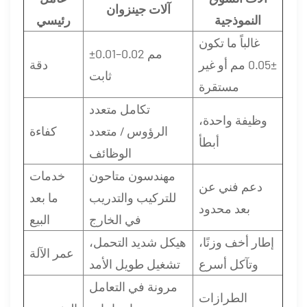
آلات جينزوان
النموذجية
رئيسي
غالباً ما تكون
±0.01–0.02 مم
±0.05 مم أو غير
دقة
ثابت
مستقرة
تكامل متعدد
وظيفة واحدة،
الرؤوس / متعدد
كفاءة
أبطأ
الوظائف
مهندسون متاحون
خدمات
دعم فني عن
للتركيب والتدريب
ما بعد
بعد محدود
في الخارج
البيع
إطار أخف وزنًا،
هيكل شديد التحمل،
عمر الآلة
وتآكل أسرع
تشغيل طويل الأمد
مرونة في التعامل
الطرازات