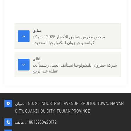
سابق
ملخص معرض شيامن للأحجار 2026 - شركة
كوانتشو جينزوان للتكنولوجيا المحدودة
التالي
شركة جينزوان للتكنولوجيا تستأنف العمل رسمياً بعد
عطلة عيد الربيع
عنوان : NO. 25 INDUSTRIAL AVENUE, SHUITOU TOWN, NAN'AN
CITY, QUANZHOU CITY, FUJIAN PROVINCE
+86 18960420172
هاتف :