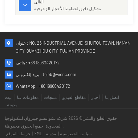
التالي
تشكيل دقيق لخطوط الأحجار الزخرفية
عنوان : NO. 25 INDUSTRIAL AVENUE, SHUITOU TOWN, NAN'AN
CITY, QUANZHOU CITY, FUJIAN PROVINCE
+86 18960420172
هاتف :
tglbb@wicnc.com
بريد إلكتروني :
WhatsApp :
+86 18960420172
اتصل بنا
أخبار
مقاطع الفيديو
منتجات
معلومات عنا
بيت
مدونة
حقوق الطبع والنشر © 2026 شركة تشوانتشو جينزوان للتكنولوجيا
المحدودة. جميع الحقوق محفوظة .
سياسة الخصوصية
|
مدونة
|
XML
|
خريطة الموقع