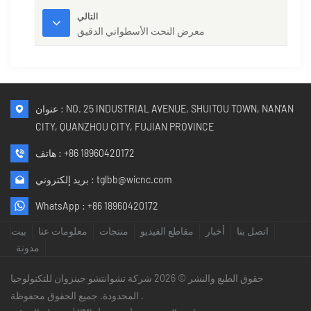
التالي
معرض النحت الأسطواني الدقيق
عنوان : NO. 25 INDUSTRIAL AVENUE, SHUITOU TOWN, NAN'AN
CITY, QUANZHOU CITY, FUJIAN PROVINCE
+86 18960420172
هاتف :
tglbb@wicnc.com
بريد إلكتروني :
WhatsApp :
+86 18960420172
اتصل بنا
أخبار
مقاطع الفيديو
منتجات
معلومات عنا
بيت
مدونة
حقوق الطبع والنشر © 2026 شركة تشوانتشو جينزوان للتكنولوجيا
المحدودة. جميع الحقوق محفوظة .