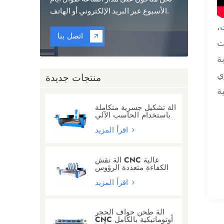
الأسبوع عبر البريد الإلكتروني أو الهاتف.
،
اتصل بنا
ت
ة
ي
منتجات جديدة
آلة تشكيل جسرية متكاملة
باستخدام الحاسب الآلي
للجرانيت/الرخام/الكوارتز
اقرأ المزيد
آلة نقش CNC عالية
الكفاءة متعددة الرؤوس
لنحت الجرانيت والرخام
اقرأ المزيد
آلة طحن حواف الحجر
CNC أوتوماتيكية بالكامل