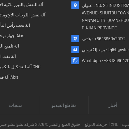
آلة النقش بالليزر ثلاثية الأ
عنوان : NO. 25 INDUSTRIAL
AVENUE, SHUITOU TOWN
آلة نقش اللوحات الأوتوماتي
NAN'AN CITY, QUANZHOU 
آلة نحت رأس التأ
FUJIAN PROVINCE
جهاز توجيه 5-Aixs
+86 18960420172
هاتف :
آلة تلميع ا
tglbb@wic
بريد إلكتروني :
آلة نفث ا
WhatsApp :
+86 18960420
آلة التشكيل بالكمبيوتر CNC
آلة قطع 5 Aixs
أخبار
مقاطع الفيديو
منتجات
ونة
|
XML
|
خريطة الموقع
حقوق الطبع والنشر © 2026 شركة تشوانتشو جينزوان للتكنولوجيا المحدودة. جميع الحقوق محفوظة .