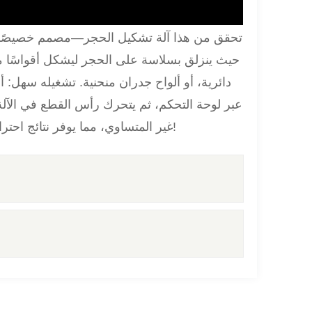
تحقق من هذا
آلة تشكيل الحجر
—مصمم خصيصًا لتش
حيث ينزلق بسلاسة على الحجر ليشكل أقواسًا م
دائرية، أو ألواح جدران منحنية. تشغيله سهل: أ
عبر لوحة التحكم، ثم يتحرك رأس القطع في الآلة 
غير المتساوي، مما يوفر نتائج احترافية وموحدة ترتقي بأي مشروع حجري يعتمد على عناصر منحنية!