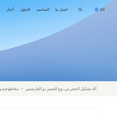
اتصل بنا
التصاميم
الحلول
أخبار
م
AR
English
русский
español
português
العربية
آلة تشكيل الحجر من نوع الجسر ذو العارضتين
مقاطع فيديو