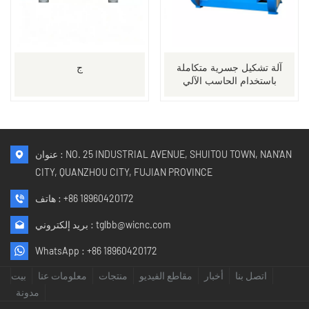
آلة تشكيل جسرية متكاملة
ج
باستخدام الحاسب الآلي
للجرانيت/الرخام/الكوارتز
عنوان : NO. 25 INDUSTRIAL AVENUE, SHUITOU TOWN, NAN'AN
CITY, QUANZHOU CITY, FUJIAN PROVINCE
+86 18960420172
هاتف :
tglbb@wicnc.com
بريد إلكتروني :
WhatsApp :
+86 18960420172
اتصل بنا
أخبار
مقاطع الفيديو
منتجات
معلومات عنا
بيت
مدونة