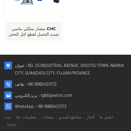
منشار سلكي ماسي CNC
شديد التحمل لقطع كتل الحجر
الكبيرة
عنوان : NO. 25 INDUSTRIAL AVENUE, SHUITOU TOWN, NAN'AN
CITY, QUANZHOU CITY, FUJIAN PROVINCE
+86 18960420172
هاتف :
tglbb@wicnc.com
بريد إلكتروني :
WhatsApp :
+86 18960420172
اتصل بنا
أخبار
مقاطع الفيديو
منتجات
معلومات عنا
بيت
مدونة