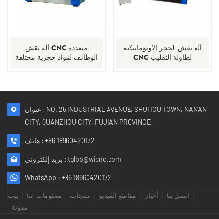
آلة نقش الحجر الأوتوماتيكية
آلة نقش CNC متعددة
CNC لطاولة التقليب
الوظائف لمواد حجرية مختلفة
عنوان : NO. 25 INDUSTRIAL AVENUE, SHUITOU TOWN, NAN'AN
CITY, QUANZHOU CITY, FUJIAN PROVINCE
+86 18960420172
هاتف :
tglbb@wicnc.com
بريد إلكتروني :
WhatsApp :
+86 18960420172
اتصل بنا
أخبار
مقاطع الفيديو
منتجات
معلومات عنا
بيت
مدونة