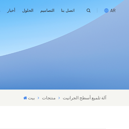
اتصل بنا
التصاميم
الحلول
أخبار
م
AR
English
русский
español
português
العربية
آلة تلميع أسطح الجرانيت
منتجات
بيت