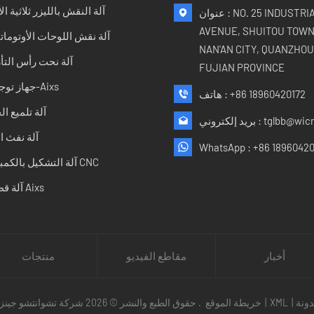
آلة النقش بالليزر ثلاثية الأ
عنوان : NO. 25 INDUSTRIAL
AVENUE, SHUITOU TOWN
آلة نقش اللوحات الأوتوماتي
NAN'AN CITY, QUANZHOU 
آلة نحت رأس التأ
FUJIAN PROVINCE
جهاز توجيه 5-Aixs
+86 18960420172
هاتف :
آلة تلميع ا
tglbb@wic
بريد إلكتروني :
آلة نفث ا
WhatsApp :
+86 18960420
آلة التشكيل بالكمبيوتر CNC
آلة قطع 5 Aixs
أخبار
مقاطع الفيديو
منتجات
ونة
|
XML
|
خريطة الموقع
حقوق الطبع والنشر © 2026 شركة تشوانتشو جينزوان للتكنولوجيا المحدودة. جميع الحقوق محفوظة .