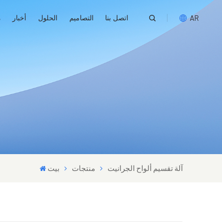
اتصل بنا
التصاميم
الحلول
أخبار
م
AR
English
русский
español
português
العربية
آلة تقسيم ألواح الجرانيت
منتجات
بيت