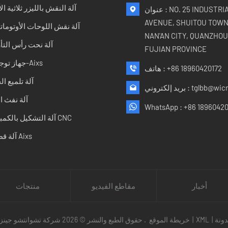
آلة النقش بالليزر ثلاثية الأ
عنوان : NO. 25 INDUSTRIAL
AVENUE, SHUITOU TOWN
آلة نقش اللوحات الأوتوماتي
NAN'AN CITY, QUANZHOU 
آلة نحت رأس التأ
FUJIAN PROVINCE
جهاز توجيه 5-Aixs
+86 18960420172
هاتف :
آلة تلميع ا
tglbb@wic
بريد إلكتروني :
آلة نفث ا
WhatsApp :
+86 18960420
آلة التشكيل بالكمبيوتر CNC
آلة قطع 5 Aixs
أخبار
مقاطع الفيديو
منتجات
ونة
|
XML
|
خريطة الموقع
حقوق الطبع والنشر © 2026 شركة تشوانتشو جينزوان للتكنولوجيا المحدودة. جميع الحقوق محفوظة .