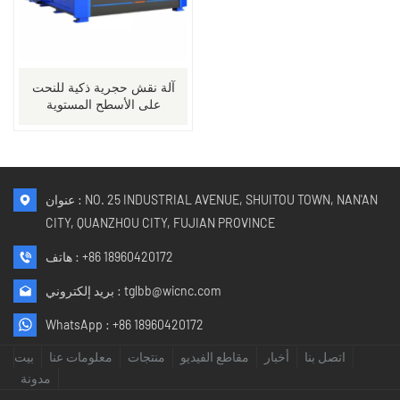
آلة نقش حجرية ذكية للنحت
على الأسطح المستوية
عنوان : NO. 25 INDUSTRIAL AVENUE, SHUITOU TOWN, NAN'AN
CITY, QUANZHOU CITY, FUJIAN PROVINCE
+86 18960420172
هاتف :
tglbb@wicnc.com
بريد إلكتروني :
WhatsApp :
+86 18960420172
اتصل بنا
أخبار
مقاطع الفيديو
منتجات
معلومات عنا
بيت
مدونة