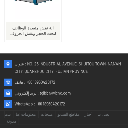
آلة نقش متعددة الوظائف
لنحت الحجر ونقش الحروف
عنوان : NO. 25 INDUSTRIAL AVENUE, SHUITOU TOWN, NAN'AN
CITY, QUANZHOU CITY, FUJIAN PROVINCE
+86 18960420172
هاتف :
tglbb@wicnc.com
بريد إلكتروني :
WhatsApp :
+86 18960420172
اتصل بنا
أخبار
مقاطع الفيديو
منتجات
معلومات عنا
بيت
مدونة