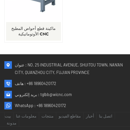
ماكينة قطع أحواض المطبخ
الأوتوماتيكية CNC
عنوان : NO. 25 INDUSTRIAL AVENUE, SHUITOU TOWN, NAN'AN
CITY, QUANZHOU CITY, FUJIAN PROVINCE
+86 18960420172
هاتف :
tglbb@wicnc.com
بريد إلكتروني :
WhatsApp :
+86 18960420172
اتصل بنا
أخبار
مقاطع الفيديو
منتجات
معلومات عنا
بيت
مدونة