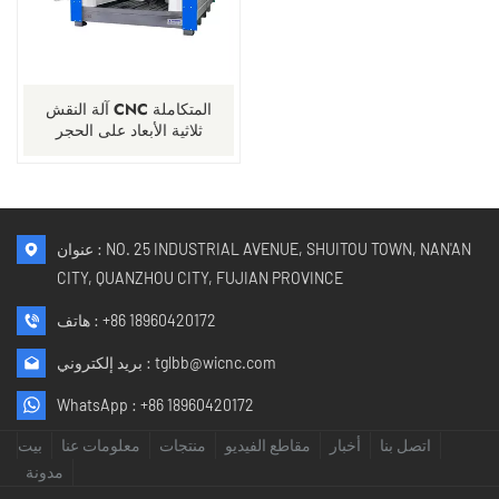
آلة النقش CNC المتكاملة
ثلاثية الأبعاد على الحجر
المسطح
عنوان : NO. 25 INDUSTRIAL AVENUE, SHUITOU TOWN, NAN'AN
CITY, QUANZHOU CITY, FUJIAN PROVINCE
+86 18960420172
هاتف :
tglbb@wicnc.com
بريد إلكتروني :
WhatsApp :
+86 18960420172
اتصل بنا
أخبار
مقاطع الفيديو
منتجات
معلومات عنا
بيت
مدونة