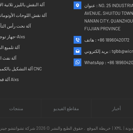
آلة النقش بالليزر ثلاثية الأ
عنوان : NO. 25 INDUSTRIAL
AVENUE, SHUITOU TOWN
آلة نقش اللوحات الأوتوماتي
NAN'AN CITY, QUANZHOU 
آلة نحت رأس التأ
FUJIAN PROVINCE
جهاز توجيه 5-Aixs
+86 18960420172
هاتف :
آلة تلميع ا
tglbb@wic
بريد إلكتروني :
آلة نفث ا
WhatsApp :
+86 18960420
آلة التشكيل بالكمبيوتر CNC
آلة قطع 5 Aixs
أخبار
مقاطع الفيديو
منتجات
ونة
|
XML
|
خريطة الموقع
حقوق الطبع والنشر © 2026 شركة تشوانتشو جينزوان للتكنولوجيا المحدودة. جميع الحقوق محفوظة .