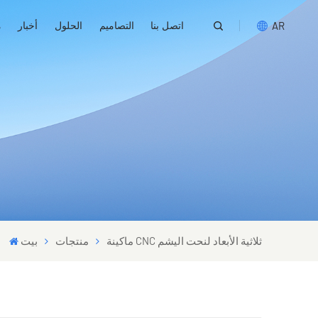
اتصل بنا
التصاميم
الحلول
أخبار
م
AR
English
русский
español
português
العربية
ماكينة CNC ثلاثية الأبعاد لنحت اليشم
منتجات
بيت