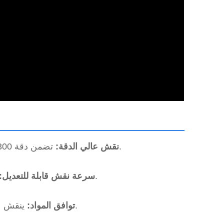
تضمن دقة 300 نقطة في البوصة صورًا واضحة ومفصلة على الأسطح الحجرية.
1) نقش عالي الدقة:
1000–50000 مم/دقيقة لتحقيق التوازن بين السرعة والتفاصيل.
2) سرعة نقش قابلة للتعديل:
ينقش على الرخام والجرانيت واليشم الأسود والزجاج وبلاط السيراميك.
3) توافق المواد: