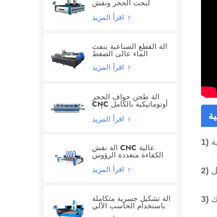
لنحت الحجر ونقش
الحروف
اقرأ المزيد
آلة القطع الصناعية بنفث
الماء عالي الضغط
اقرأ المزيد
آلة طحن حواف الحجر
CNC أوتوماتيكية بالكامل
مع 24 رأسًا
ة
اقرأ المزيد
آلة نقش CNC عالية
الكفاءة متعددة الرؤوس
لنحت الجرانيت والرخام
اقرأ المزيد
آلة تشكيل جسرية متكاملة
باستخدام الحاسب الآلي
للجرانيت/الرخام/الكوارتز