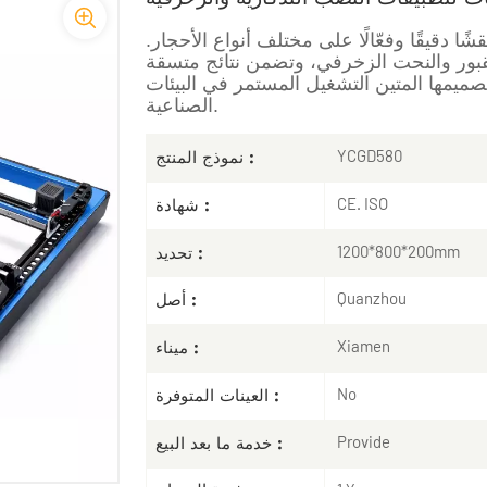
قشًا دقيقًا وفعّالًا على مختلف أنواع الأحجار.
قبور والنحت الزخرفي، وتضمن نتائج متسقة
 تصميمها المتين التشغيل المستمر في البيئات
الصناعية.
نموذج المنتج :
YCGD580
شهادة :
CE. ISO
تحديد :
1200*800*200mm
أصل :
Quanzhou
ميناء :
Xiamen
العينات المتوفرة :
No
خدمة ما بعد البيع :
Provide