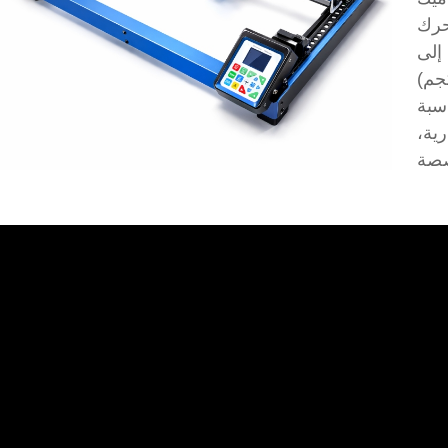
ت مع محرك
متدرج، مما يتيح سرعات نقش تتراوح من 1000 إلى
ة. تصميمها خفيف الوزن (18 كجم)
سبة
رية،