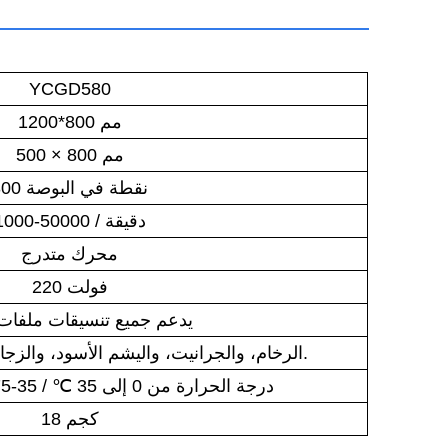
YCGD580
1200*800 مم
500 × 800 مم
300 نقطة في البوصة
1000-50000 / دقيقة
محرك متدرج
220 فولت
يدعم جميع تنسيقات ملفات
الرخام، والجرانيت، واليشم الأسود، والزجاج، والبلاط الخزفي، إلخ.
درجة الحرارة من 0 إلى 35
℃
/ 35-75% (رطوبة نسبية)
18 كجم