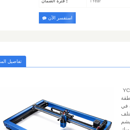
فترة الضمان :
1 Year
استفسر الآن
تفاصيل المن
YC
طقة
 صورة 300 نقطة في
تلف
ليشم