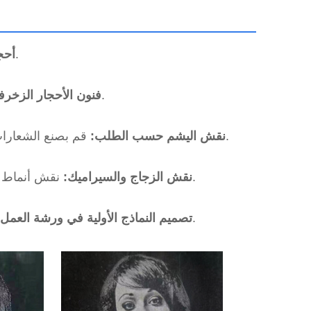
قم بإنشاء نقوش دقيقة على شواهد القبور وعلاماتها.
1) أ
ابتكر أنماطًا معقدة على الرخام أو الجرانيت للديكور الداخلي.
2) فنون الأحجار الزخرف
قم بصنع الشعارات والأسماء والأعمال الفنية على اليشم الأسود أو الأحجار الأخرى.
3) نقش اليشم حسب الطلب:
نقش أنماط على ألواح زجاجية وبلاط سيراميك للمشاريع المنزلية أو التجارية.
4) نقش الزجاج والسيراميك:
نقش سريع لعينات حجرية متوسطة الحجم للعملاء أو المعارض.
5) تصميم النماذج الأولية في ورشة العمل: