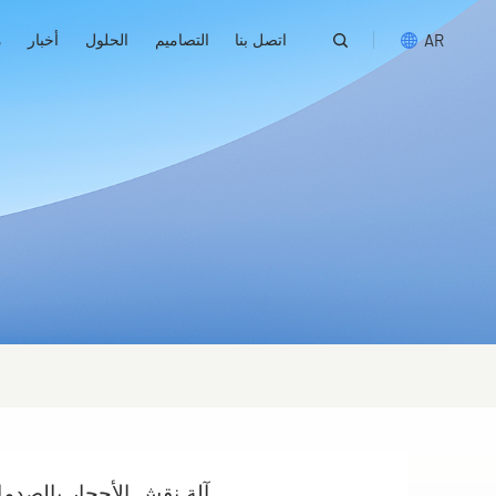
اتصل بنا
التصاميم
الحلول
أخبار
م
AR
English
русский
español
português
العربية
آلة نقش الأحجار بالصدما