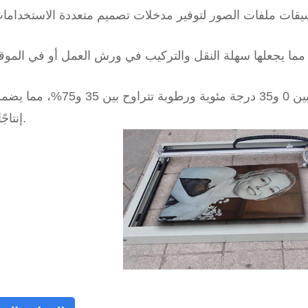
يعمل في درجات حرارة تتراوح بين 0 و35 درجة مئوية ورطوبة تتراوح بين 35 و75%،
إنتاجًا ثابتًا.