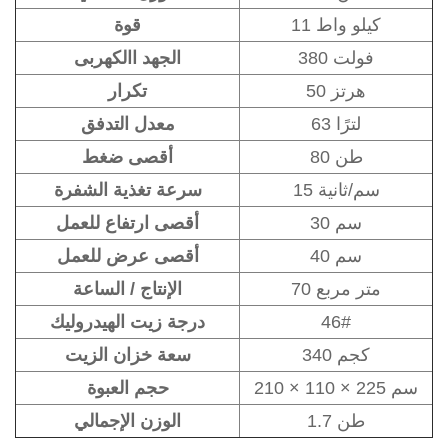
11 كيلو واط
قوة
380 فولت
الجهد االكهربى
50 هرتز
تكرار
63 لترًا
معدل التدفق
80 طن
أقصى ضغط
15 سم/ثانية
سرعة تغذية الشفرة
30 سم
أقصى ارتفاع للعمل
40 سم
أقصى عرض للعمل
70 متر مربع
الإنتاج / الساعة
46#
درجة زيت الهيدروليك
340 كجم
سعة خزان الزيت
210 × 110 × 225 سم
حجم العبوة
1.7 طن
الوزن الإجمالي