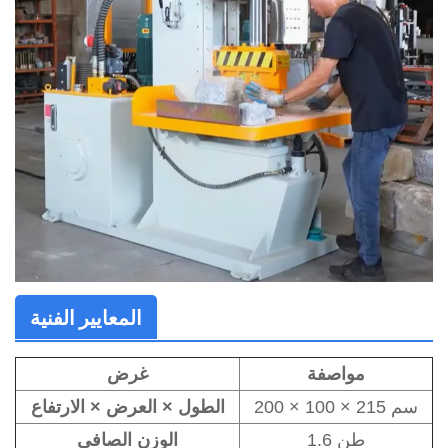
المعايير الفنية
مواصفة
غرض
200 × 100 × 215 سم
الطول × العرض × الارتفاع
1.6 طن
الوزن الصافي