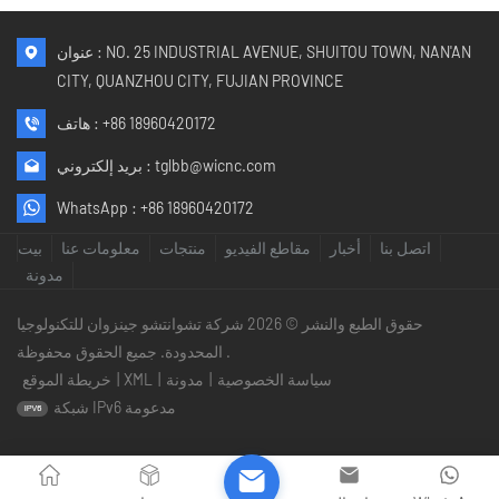
عنوان : NO. 25 INDUSTRIAL AVENUE, SHUITOU TOWN, NAN'AN
CITY, QUANZHOU CITY, FUJIAN PROVINCE
+86 18960420172
هاتف :
tglbb@wicnc.com
بريد إلكتروني :
WhatsApp :
+86 18960420172
اتصل بنا
أخبار
مقاطع الفيديو
منتجات
معلومات عنا
بيت
مدونة
حقوق الطبع والنشر © 2026 شركة تشوانتشو جينزوان للتكنولوجيا
المحدودة. جميع الحقوق محفوظة .
سياسة الخصوصية
|
مدونة
|
XML
|
خريطة الموقع
شبكة IPv6 مدعومة