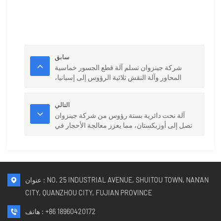
سابق
شركة جينزوان تسلم آلة قطع الجسور خماسية
المحاور وآلة النقش ثلاثية الرؤوس إلى إسبانيا،
واضعةً بذلك معايير جديدة في مجال معالجة الأحجار.
التالي
آلة نحت دائرية بستة رؤوس من شركة جينزوان
تصل إلى أوزبكستان، مما يعزز معالجة الأحجار في
المنطقة.
عنوان : NO. 25 INDUSTRIAL AVENUE, SHUITOU TOWN, NAN'AN
CITY, QUANZHOU CITY, FUJIAN PROVINCE
+86 18960420172
هاتف :