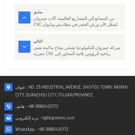
سابق
من المصانع إلى المشاريع العالمية: آلات جينزوان
CNC تُشغّل الآن ورش الحجر في بنغلاديش وتايوان
التالي
شركة جينزوان للتكنولوجيا تشحن بنجاح ماكينة نقش
حجرية CNC رباعية الرؤوس ثلاثية المحاور إلى
سريلانكا
عنوان : NO. 25 INDUSTRIAL AVENUE, SHUITOU TOWN, NAN'AN
CITY, QUANZHOU CITY, FUJIAN PROVINCE
+86 18960420172
هاتف :
tglbb@wicnc.com
بريد إلكتروني :
WhatsApp :
+86 18960420172