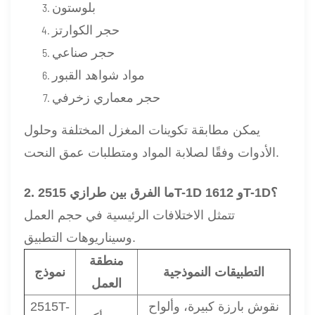
بلوستون
حجر الكوارتز
حجر صناعي
مواد شواهد القبور
حجر معماري زخرفي
يمكن مطابقة تكوينات المغزل المختلفة وحلول
الأدوات وفقًا لصلابة المواد ومتطلبات عمق النحت.
2. ما الفرق بين طرازي 2515T-1D و 1612T-1D؟
تتمثل الاختلافات الرئيسية في حجم العمل
وسيناريوهات التطبيق.
منطقة
التطبيقات النموذجية
نموذج
العمل
نقوش بارزة كبيرة، وألواح
2515T-