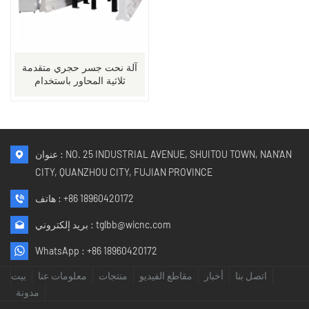
آلة نحت جسر حجري متقدمة
ثلاثية المحاور باستخدام
الحاسب الآلي
عنوان : NO. 25 INDUSTRIAL AVENUE, SHUITOU TOWN, NAN'AN
CITY, QUANZHOU CITY, FUJIAN PROVINCE
+86 18960420172
هاتف :
tglbb@wicnc.com
بريد إلكتروني :
WhatsApp :
+86 18960420172
اتصل بنا
أخبار
مقاطع الفيديو
منتجات
معلومات عنا
بيت
مدونة